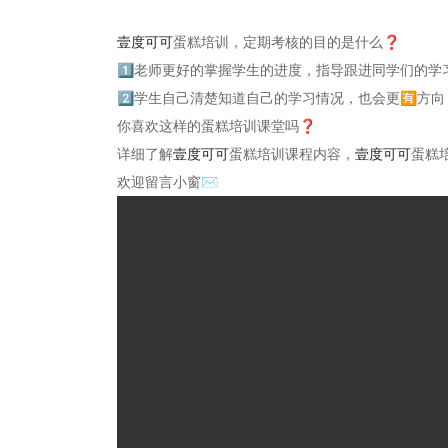
壹度可可
蛋糕培训，定期考核的目的是什么❓
1⃣️老师更好的掌握学生的进度，指导跟进同学们的学
2⃣️学生自己清楚知道自己的学习情况，也会更🈶️方向
你喜欢这样的蛋糕培训课堂吗❓
详细了解
壹度可可
蛋糕培训课程内容，
壹度可可
蛋糕
欢迎留言小窗✉️