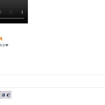
🍕
满❤️