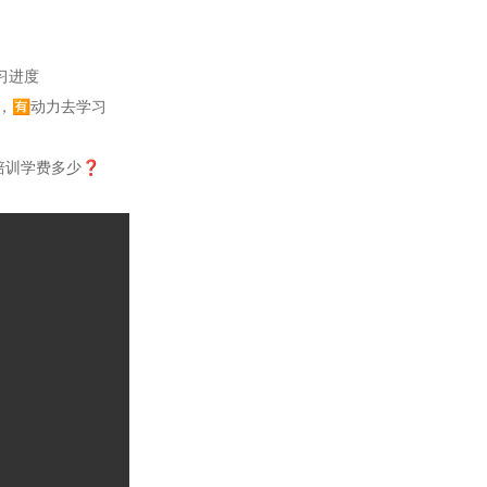
习进度
，🈶️动力去学习
培训学费多少❓